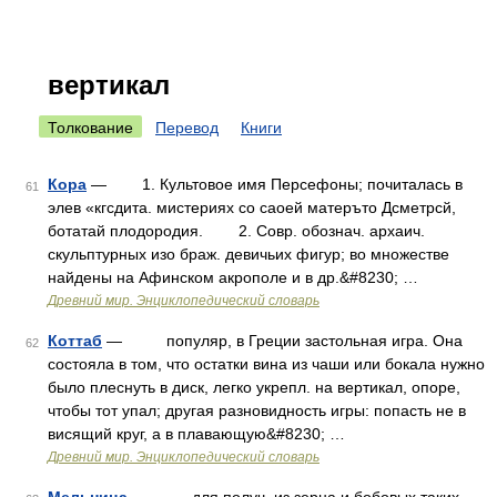
вертикал
Толкование
Перевод
Книги
Кора
— 1. Культовое имя Персефоны; почиталась в
61
элев «кгсдита. мистериях со саоей матеръто Дсметрсй,
ботатай плодородия. 2. Совр. обознач. архаич.
скульптурных изо браж. девичьих фигур; во множестве
найдены на Афинском акрополе и в др.&#8230; …
Древний мир. Энциклопедический словарь
Коттаб
— популяр, в Греции застольная игра. Она
62
состояла в том, что остатки вина из чаши или бокала нужно
было плеснуть в диск, легко укрепл. на вертикал, опоре,
чтобы тот упал; другая разновидность игры: попасть не в
висящий круг, а в плавающую&#8230; …
Древний мир. Энциклопедический словарь