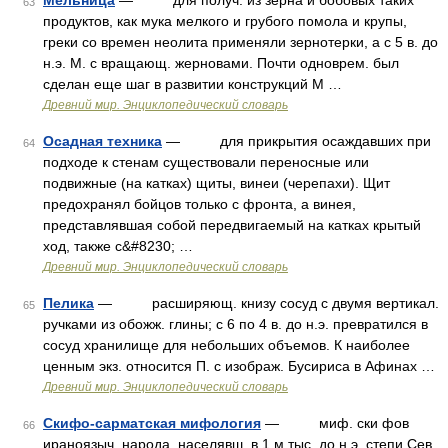
Мельница
— для получ. из зерна и бобовых таких
63
продуктов, как мука мелкого и грубого помола и крупы,
греки со времен неолита применяли зернотерки, а с 5 в. до
н.э. М. с вращающ. жерновами. Почти одноврем. был
сделан еще шаг в развитии конструкций М …
Древний мир. Энциклопедический словарь
Осадная техника
— для прикрытия осаждавших при
64
подходе к стенам существовали переносные или
подвижные (на катках) щиты, винеи (черепахи). Щит
предохранял бойцов только с фронта, а винея,
представлявшая собой передвигаемый на катках крытый
ход, также с&#8230; …
Древний мир. Энциклопедический словарь
Пелика
— расширяющ. книзу сосуд с двумя вертикал.
65
ручками из обожж. глины; с 6 по 4 в. до н.э. превратился в
сосуд хранилище для небольших объемов. К наиболее
ценным экз. относится П. с изображ. Бусириса в Афинах …
Древний мир. Энциклопедический словарь
Скифо-сарматская мифология
— миф. ски фов
66
ираноязыч. народа, населявш. в 1 м тыс. до н.э. степи Сев.