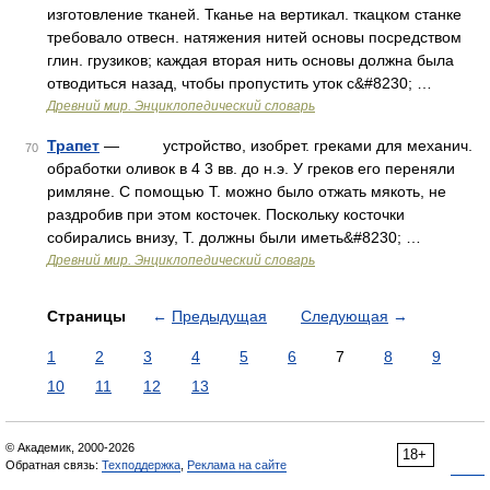
изготовление тканей. Тканье на вертикал. ткацком станке
требовало отвесн. натяжения нитей основы посредством
глин. грузиков; каждая вторая нить основы должна была
отводиться назад, чтобы пропустить уток с&#8230; …
Древний мир. Энциклопедический словарь
Трапет
— устройство, изобрет. греками для механич.
70
обработки оливок в 4 3 вв. до н.э. У греков его переняли
римляне. С помощью Т. можно было отжать мякоть, не
раздробив при этом косточек. Поскольку косточки
собирались внизу, Т. должны были иметь&#8230; …
Древний мир. Энциклопедический словарь
Страницы
←
Предыдущая
Следующая
→
1
2
3
4
5
6
7
8
9
10
11
12
13
© Академик, 2000-2026
18+
Обратная связь:
Техподдержка
,
Реклама на сайте