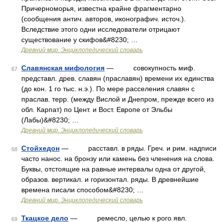
Причерноморья, известна крайне фрагментарно
(сообщения антич. авторов, иконографич. источ.).
Вследствие этого одни исследователи отрицают
существование у скифов&#8230; …
Древний мир. Энциклопедический словарь
Славянская мифология
— совокупность миф.
67
представл. древ. славян (праславян) времени их единства
(до кон. 1 го тыс. н.э.). По мере расселения славян с
праслав. терр. (между Вислой и Днепром, прежде всего из
обл. Карпат) по Цент. и Вост. Европе от Эльбы
(Лабы)&#8230; …
Древний мир. Энциклопедический словарь
Стойхедон
— расставл. в ряды. Греч. и рим. надписи
68
часто нанос. на бронзу или камень без членения на слова.
Буквы, отстоящие на равные интервалы одна от другой,
образов. вертикал. и горизонтал. ряды. В древнейшие
времена писали способом&#8230; …
Древний мир. Энциклопедический словарь
Ткацкое дело
— ремесло, целью к рого явл.
69